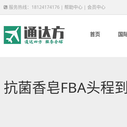
服务热线：18124174176 |
帮助中心
|
会员中心
首页
国
抗菌香皂FBA头程