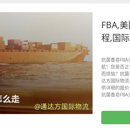
FBA,
程,国
抗菌香皂FB
航！您是否正
而烦恼？抗菌
达方国际物流
供详细的报价
抗菌香皂FB