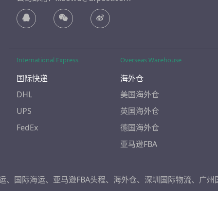
International Express
Overseas Warehouse
国际快递
海外仓
DHL
美国海外仓
UPS
英国海外仓
FedEx
德国海外仓
亚马逊FBA
运
、
国际海运
、
亚马逊FBA头程
、
海外仓
、
深圳国际物流
、
广州
通达方国际物流有限公司
网站地图
Baidu Sitemap
Baidu XML
粤