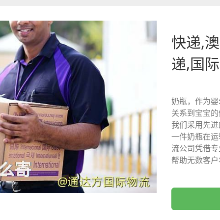
快递,澳
递,国
奶瓶，作为婴
关系到宝宝的
我们采用先进
一件奶瓶在运
流公司凭借专
帮助无数客户