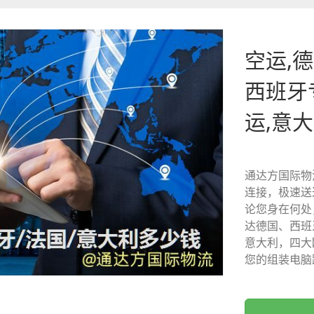
空运,德
西班牙
运,意
通达方国际物
连接，极速送
论您身在何处
达德国、西班
意大利，四大
您的组装电脑