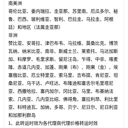
南美洲
哥伦比亚、委内瑞拉、圭亚那、苏里南、厄瓜多尔、秘
鲁、巴西、玻利维亚、智利、巴拉圭、乌拉圭、阿根
廷）和地区（法属圭亚那）
非洲
赞比亚、安哥拉、津巴布韦、马拉维、莫桑比克、博茨
瓦纳、纳米比亚、南非、斯威士兰、莱索托、马达加斯
加、科摩罗、毛里求斯、留尼汪岛、乍得、中非、喀麦
隆、赤道几内亚、加蓬、刚果（布）、刚果（金）、埃
塞俄比亚、厄立特里亚、索马里、吉布提、肯尼亚、坦
桑尼亚、乌干达、卢旺达、布隆迪和塞舌尔毛里塔尼
亚、西撒哈拉、塞内加尔、冈比亚、马里、布基纳法
索、几内亚、几内亚比绍、佛得角、塞拉利昂、利比里
亚、科特迪瓦、加纳，多哥、贝宁、尼日尔、尼日利亚
和加那利群岛
1、此转运时效为各代理商代理价格转运时效