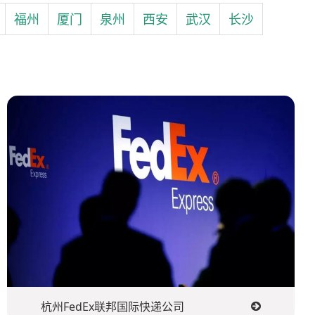
福州
厦门
泉州
西安
武汉
长沙
杭州FedEx联邦国际快递公司