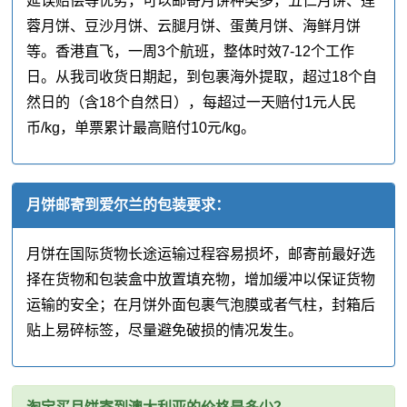
延误赔偿等优势，可以邮寄月饼种类多，五仁月饼、莲
蓉月饼、豆沙月饼、云腿月饼、蛋黄月饼、海鲜月饼
等。香港直飞，一周3个航班，整体时效7-12个工作
日。从我司收货日期起，到包裹海外提取，超过18个自
然日的（含18个自然日），每超过一天赔付1元人民
币/kg，单票累计最高赔付10元/kg。
月饼邮寄到爱尔兰的包装要求：
月饼在国际货物长途运输过程容易损坏，邮寄前最好选
择在货物和包装盒中放置填充物，增加缓冲以保证货物
运输的安全；在月饼外面包裹气泡膜或者气柱，封箱后
贴上易碎标签，尽量避免破损的情况发生。