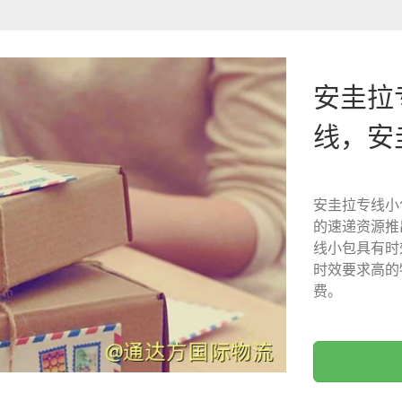
安圭拉
线，安
安圭拉专线小
的速递资源推
线小包具有时
时效要求高的
费。