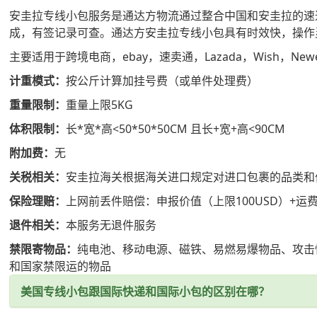
安圭拉专线小包服务是通达方物流通过整合中国和安圭拉的速
成，有签记录可查。通达方安圭拉专线小包具有时效快，操作
主要适用于跨境电商，ebay，速卖通，Lazada，Wish，Newe
计重模式：
按公斤计算加挂号费（或单件处理费）
重量限制：
重量上限5KG
体积限制：
长*宽*高<50*50*50CM 且长+宽+高<90CM
附加费：
无
关税相关：
安圭拉海关根据海关进口规定对进口包裹的品类和
保险理赔：
上网前丢件赔偿：申报价值（上限100USD）+
退件相关：
本服务无退件服务
禁限寄物品：
纯电池、移动电源、磁铁、易燃易爆物品、攻击
和国家禁限运的物品
美国专线小包跟国际快递和国际小包的区别在哪？