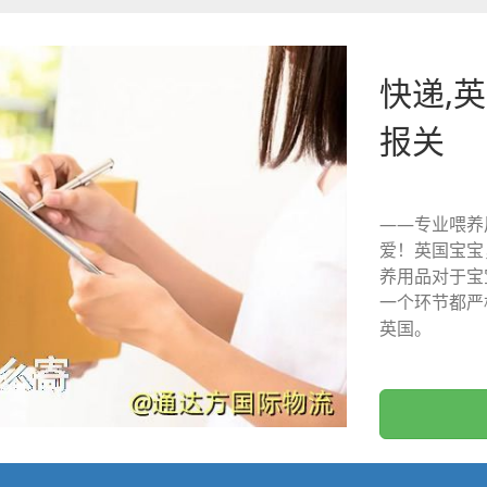
快递,英
报关
——专业喂养
爱！英国宝宝
养用品对于宝
一个环节都严
英国。