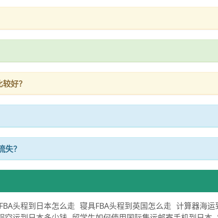
比较好？
流失？
FBA头程到日本怎么走
寝具FBA头程到英国怎么走
计算器海运
程空运到日本多少钱
留学生如何使用国际集运邮寄手机到日本