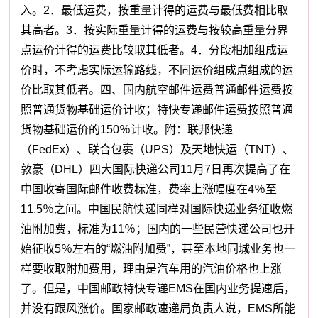
入。2．最低运费，按重量计得的运费与最低费相比取
其高者。3．按实际重量计得的运费与按较高重量分界
点运价计得的运费比较取其低者。4．分段相加组成运
价时，不考虑实际运输路线，不同运价组成点组成的运
价比取其低者。四、国内航空邮件运费普通邮件运费按
照普通货物基础运价计收；特快专递邮件运费按照普通
货物基础运价的150％计收。附：联邦快递
（FedEx）、联合包裹（UPS）及天地快运（TNT）、
敦豪（DHL）四大国际快递公司11月7日再次提高了在
中国收寄国际邮件收费标准，费率上涨幅度在4％至
11.5％之间。中国民航快递同样对国际快递业务征收燃
油附加费，标准为11％；国内的一些民营快递公司也开
始征收5％左右的“燃油附加费”，甚至本地同城业务也一
样要收取附加费用，理由是汽车用的汽油价格也上涨
了。但是，中国邮政特快专递EMS在国内业务提速后，
并没有跟风涨价。国家邮政速递局负责人说，EMS所能