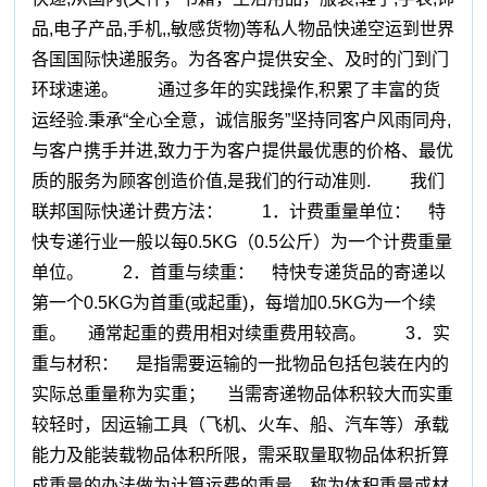
品,电子产品,手机,,敏感货物)等私人物品快递空运到世界
各国国际快递服务。为各客户提供安全、及时的门到门
环球速递。 通过多年的实践操作,积累了丰富的货
运经验.秉承“全心全意，诚信服务”坚持同客户风雨同舟,
与客户携手并进,致力于为客户提供最优惠的价格、最优
质的服务为顾客创造价值,是我们的行动准则. 我们
联邦国际快递计费方法： 1．计费重量单位： 特
快专递行业一般以每0.5KG（0.5公斤）为一个计费重量
单位。 2．首重与续重： 特快专递货品的寄递以
第一个0.5KG为首重(或起重)，每增加0.5KG为一个续
重。 通常起重的费用相对续重费用较高。 3．实
重与材积： 是指需要运输的一批物品包括包装在内的
实际总重量称为实重； 当需寄递物品体积较大而实重
较轻时，因运输工具（飞机、火车、船、汽车等）承载
能力及能装载物品体积所限，需采取量取物品体积折算
成重量的办法做为计算运费的重量，称为体积重量或材