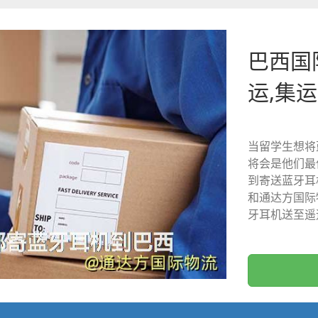
巴西国
运,集运
当留学生想将
将会是他们最
到寄送蓝牙耳
和通达方国际
牙耳机送至遥