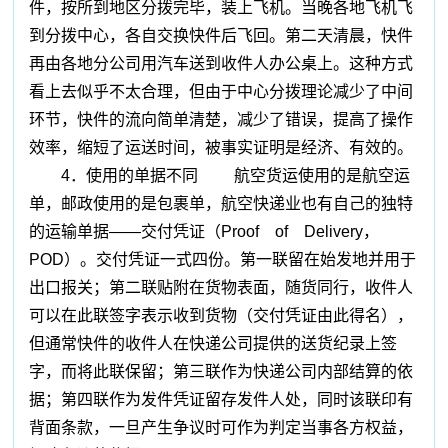
件，按所到地区分拨完毕，装上飞机。当晚各地飞机飞
到分拨中心，各自交换快件后飞回。第二天清晨，快件
再由各地分公司用汽车送到收件人办公桌上。这种方式
看上去似乎不太合理，但由于中心分拨理论减少了中间
环节，快件的流向简单清楚，减少了错误，提高了操作
效率，缩短了运送时间，被事实证明是经济、有效的。
4．使用的单据不同 航空货运使用的是航空运
单，邮政使用的是包裹单，航空快递业也有自己的独特
的运输单据——交付凭证（Proof of Delivery，
POD）。交付凭证一式四份。第一联留在始发地并用于
出口报关；第二联贴附在货物表面，随货同行，收件人
可以在此联签字表示收到货物（交付凭证由此得名），
但通常快件的收件人在快递公司提供的送货纪录上签
字，而将此联保留；第三联作为快递公司内部结算的依
据；第四联作为发件凭证留存发件人处，同时该联印有
背面条款，一旦产生争议时可作为判定当事各方权益，