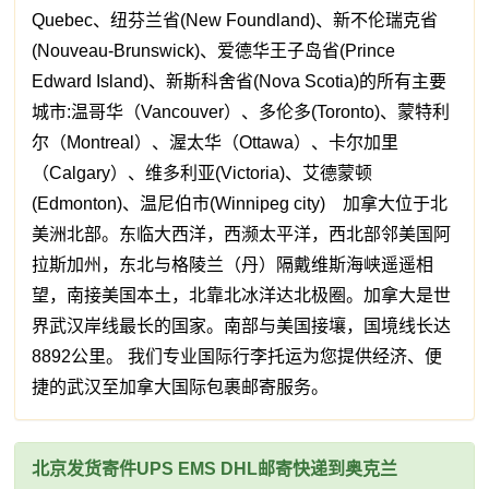
Quebec、纽芬兰省(New Foundland)、新不伦瑞克省
(Nouveau-Brunswick)、爱德华王子岛省(Prince
Edward Island)、新斯科舍省(Nova Scotia)的所有主要
城市:温哥华（Vancouver）、多伦多(Toronto)、蒙特利
尔（Montreal）、渥太华（Ottawa）、卡尔加里
（Calgary）、维多利亚(Victoria)、艾德蒙顿
(Edmonton)、温尼伯市(Winnipeg city) 加拿大位于北
美洲北部。东临大西洋，西濒太平洋，西北部邻美国阿
拉斯加州，东北与格陵兰（丹）隔戴维斯海峡遥遥相
望，南接美国本土，北靠北冰洋达北极圈。加拿大是世
界武汉岸线最长的国家。南部与美国接壤，国境线长达
8892公里。 我们专业国际行李托运为您提供经济、便
捷的武汉至加拿大国际包裹邮寄服务。
北京发货寄件UPS EMS DHL邮寄快递到奥克兰