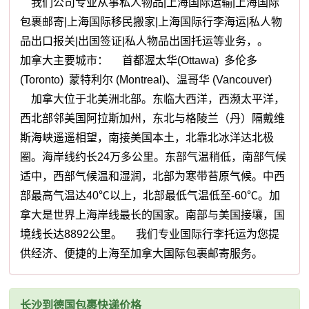
我们公司专业从事私人物品|上海国际运输|上海国际
包裹邮寄|上海国际移民搬家|上海国际行李海运|私人物
品出口报关|出国签证|私人物品出国托运等业务，。
加拿大主要城市： 首都渥太华(Ottawa) 多伦多
(Toronto) 蒙特利尔 (Montreal)、温哥华 (Vancouver)
加拿大位于北美洲北部。东临大西洋，西濒太平洋，
西北部邻美国阿拉斯加州，东北与格陵兰（丹）隔戴维
斯海峡遥遥相望，南接美国本土，北靠北冰洋达北极
圈。海岸线约长24万多公里。东部气温稍低，南部气候
适中，西部气候温和湿润，北部为寒带苔原气候。中西
部最高气温达40℃以上，北部最低气温低至-60℃。加
拿大是世界上海岸线最长的国家。南部与美国接壤，国
境线长达8892公里。 我们专业国际行李托运为您提
供经济、便捷的上海至加拿大国际包裹邮寄服务。
长沙到德国包裹快递价格