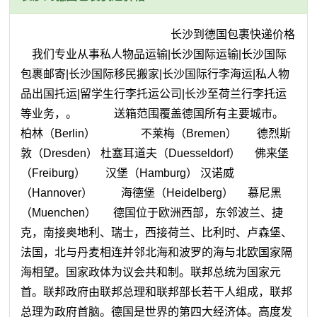
长沙到德国包裹快递价格
我们专业从事私人物品运输|长沙国际运输|长沙国际
包裹邮寄|长沙国际移民搬家|长沙国际行李海运|私人物
品出国托运|留学生行李托运公司|长沙至荷兰行李托运
等业务，。 送箱范围覆盖德国所有主要城市。
柏林（Berlin） 不莱梅（Bremen） 德烈斯
敦（Dresden） 杜塞耳道夫（Duesseldorf） 佛来堡
（Freiburg） 汉堡（Hamburg） 汉诺威
（Hannover） 海德堡（Heidelberg） 慕尼黑
（Muenchen） 德国位于欧洲西部，东邻波兰、捷
克，南接奥地利、瑞士，西接荷兰、比利时、卢森堡、
法国，北与丹麦相连并邻北海和波罗的海与北欧国家隔
海相望。国家政体为议会共和制。联邦总统为国家元
首。联邦政府由联邦总理和联邦部长若干人组成，联邦
总理为政府首脑。德国是世界的第四大经济体。高度发