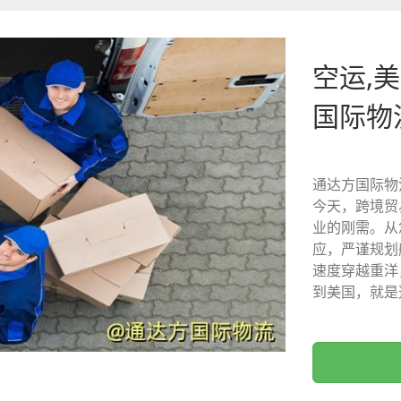
空运,美
国际物
通达方国际物
今天，跨境贸
业的刚需。从
应，严谨规划
速度穿越重洋
到美国，就是