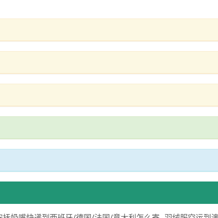
安抚奶嘴快递到西班牙/德国/法国/意大利怎么寄
羽绒服空运到