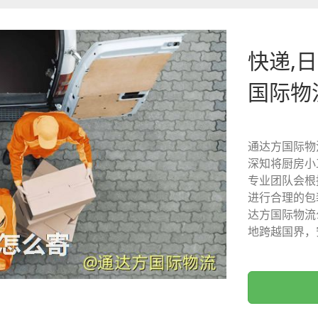
快递,日
国际物
通达方国际物
深知将厨房小
专业团队会根
进行合理的包
达方国际物流
地跨越国界，