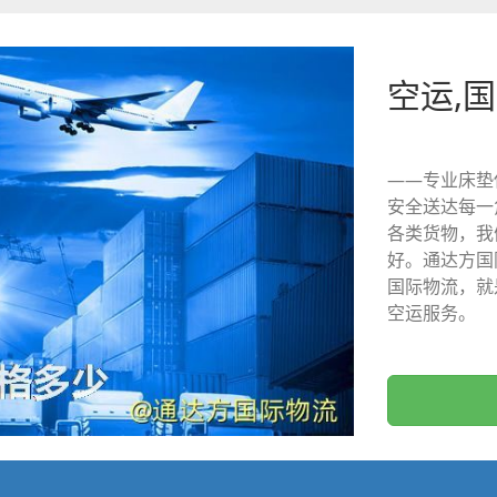
空运,
——专业床垫
安全送达每一
各类货物，我
好。通达方国
国际物流，就
空运服务。