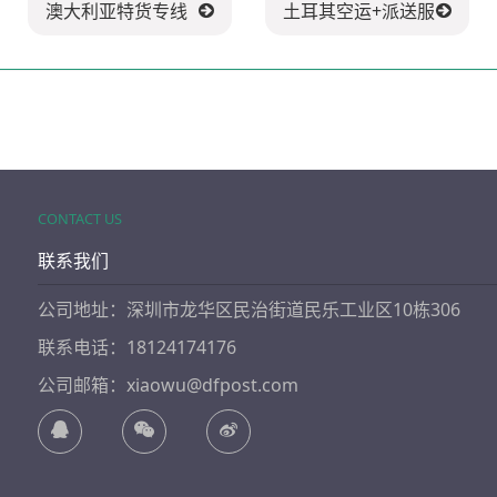
澳大利亚特货专线
土耳其空运+派送服务
CONTACT US
联系我们
公司地址：深圳市龙华区民治街道民乐工业区10栋306
联系电话：18124174176
公司邮箱：xiaowu@dfpost.com