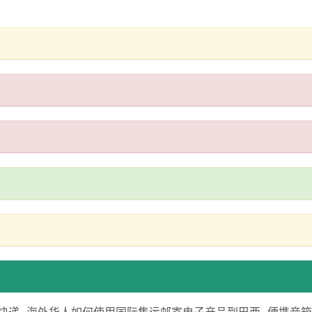
快递
海外华人如何使用国际集运邮寄电子产品到巴西
便携音