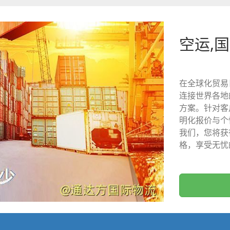
空运,
在全球化贸易
连接世界各地
方案。针对客
明化报价与个
我们，您将获
格，享受无忧