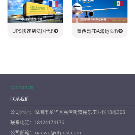
酋长国
UPS快递到法国代理
墨西哥FBA海运头程
CONTACT US
联系我们
公司地址：深圳市龙华区民治街道民乐工业区10栋306
联系电话：18124174176
公司邮箱：xiaowu@dfpost.com