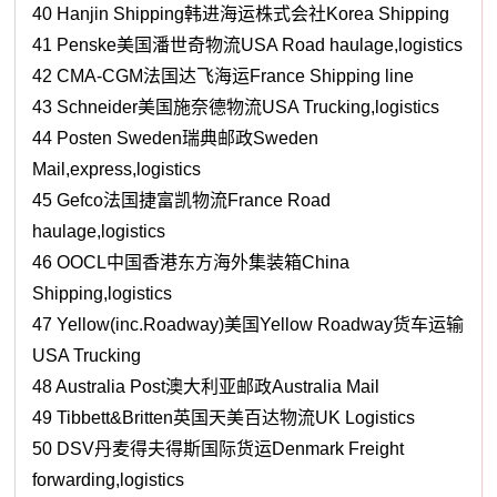
40 Hanjin Shipping韩进海运株式会社Korea Shipping
41 Penske美国潘世奇物流USA Road haulage,logistics
42 CMA-CGM法国达飞海运France Shipping line
43 Schneider美国施奈德物流USA Trucking,logistics
44 Posten Sweden瑞典邮政Sweden
Mail,express,logistics
45 Gefco法国捷富凯物流France Road
haulage,logistics
46 OOCL中国香港东方海外集装箱China
Shipping,logistics
47 Yellow(inc.Roadway)美国Yellow Roadway货车运输
USA Trucking
48 Australia Post澳大利亚邮政Australia Mail
49 Tibbett&Britten英国天美百达物流UK Logistics
50 DSV丹麦得夫得斯国际货运Denmark Freight
forwarding,logistics