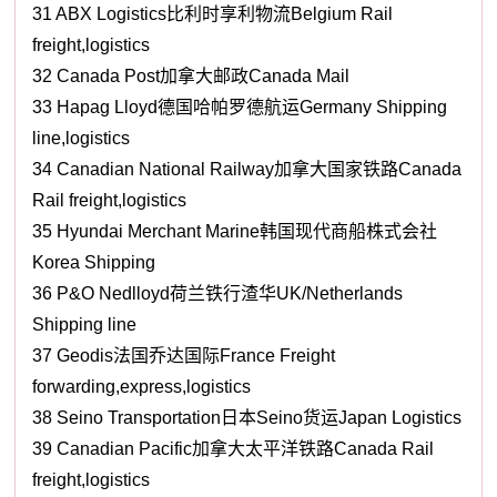
31 ABX Logistics比利时享利物流Belgium Rail
freight,logistics
32 Canada Post加拿大邮政Canada Mail
33 Hapag Lloyd德国哈帕罗德航运Germany Shipping
line,logistics
34 Canadian National Railway加拿大国家铁路Canada
Rail freight,logistics
35 Hyundai Merchant Marine韩国现代商船株式会社
Korea Shipping
36 P&O Nedlloyd荷兰铁行渣华UK/Netherlands
Shipping line
37 Geodis法国乔达国际France Freight
forwarding,express,logistics
38 Seino Transportation日本Seino货运Japan Logistics
39 Canadian Pacific加拿大太平洋铁路Canada Rail
freight,logistics