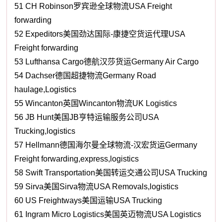
51 CH Robinson罗宾逊全球物流USA Freight
forwarding
52 Expeditors美国劲达国际-康捷空货运代理USA
Freight forwarding
53 Lufthansa Cargo德航汉莎货运Germany Air Cargo
54 Dachser德国超捷物流Germany Road
haulage,Logistics
55 Wincanton英国Wincanton物流UK Logistics
56 JB Hunt美国JB亨特运输服务公司USA
Trucking,logistics
57 Hellmann德国海尔曼全球物流-汉宏货运Germany
Freight forwarding,express,logistics
58 Swift Transportation美国转运交通公司USA Trucking
59 Sirva美国Sirva物流USA Removals,logistics
60 US Freightways美国运输USA Trucking
61 Ingram Micro Logistics美国英迈物流USA Logistics