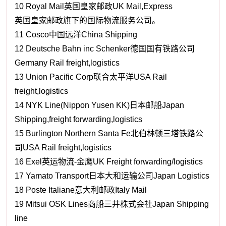
10 Royal Mail英国皇家邮政UK Mail,Express
英国皇家邮政旗下的国际物流服务公司。
11 Cosco中国远洋China Shipping
12 Deutsche Bahn inc Schenker德国国有铁路公司
Germany Rail freight,logistics
13 Union Pacific Corp联合太平洋USA Rail
freight,logistics
14 NYK Line(Nippon Yusen KK)日本邮船Japan
Shipping,freight forwarding,logistics
15 Burlington Northern Santa Fe北伯林顿三塔铁路公
司USA Rail freight,logistics
16 Exel英运物流-金鹰UK Freight forwarding/logistics
17 Yamato Transport日本大和运输公司Japan Logistics
18 Poste Italiane意大利邮政Italy Mail
19 Mitsui OSK Lines商船三井株式会社Japan Shipping
line