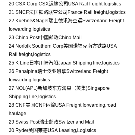
20 CSX Corp CSX运输公司USA Rail freight,logistics
21 SNCF法国铁路联营公司France Rail freight,logistics
22 Kuehne&Nagel瑞士德讯海空运Switzerland Freight
forwarding,logistics
23 China Post中国邮政China Mail
24 Norfolk Southern Corp美国诺福克南方铁路USA
Rail freight,logistics
25 K Line日本川崎汽船Japan Shipping line,logistics
26 Panalpina瑞士泛亚班拿Switzerland Freight
forwarding,logistics
27 NOL(APL)新加坡东方海皇（美集)Singapore
Shipping line,logistics
28 CNF美国CNF运输USA Freight forwarding,road
haulage
29 Swiss Post瑞士邮政Switzerland Mail
30 Ryder美国莱德USA Leasing,Logistics