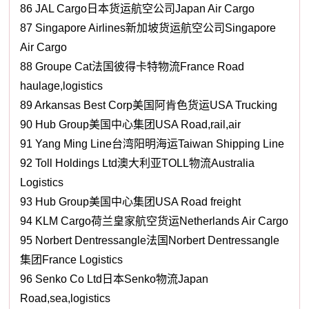
86 JAL Cargo日本货运航空公司Japan Air Cargo
87 Singapore Airlines新加坡货运航空公司Singapore
Air Cargo
88 Groupe Cat法国彼得卡特物流France Road
haulage,logistics
89 Arkansas Best Corp美国阿肯色货运USA Trucking
90 Hub Group美国中心集团USA Road,rail,air
91 Yang Ming Line台湾阳明海运Taiwan Shipping Line
92 Toll Holdings Ltd澳大利亚TOLL物流Australia
Logistics
93 Hub Group美国中心集团USA Road freight
94 KLM Cargo荷兰皇家航空货运Netherlands Air Cargo
95 Norbert Dentressangle法国Norbert Dentressangle
集团France Logistics
96 Senko Co Ltd日本Senko物流Japan
Road,sea,logistics