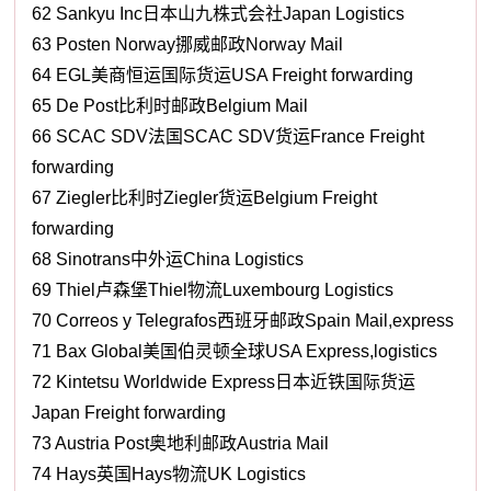
62 Sankyu Inc日本山九株式会社Japan Logistics
63 Posten Norway挪威邮政Norway Mail
64 EGL美商恒运国际货运USA Freight forwarding
65 De Post比利时邮政Belgium Mail
66 SCAC SDV法国SCAC SDV货运France Freight
forwarding
67 Ziegler比利时Ziegler货运Belgium Freight
forwarding
68 Sinotrans中外运China Logistics
69 Thiel卢森堡Thiel物流Luxembourg Logistics
70 Correos y Telegrafos西班牙邮政Spain Mail,express
71 Bax Global美国伯灵顿全球USA Express,logistics
72 Kintetsu Worldwide Express日本近铁国际货运
Japan Freight forwarding
73 Austria Post奥地利邮政Austria Mail
74 Hays英国Hays物流UK Logistics