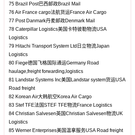
75 Brazil Post巴西邮政Brazil Mail
76 Air France cargo法航货运France Air Cargo
77 Post Danmark丹麦邮政Denmark Mail
78 Caterpillar Logistics美国卡特彼勒物流USA
Logistics
79 Hitachi Transport System Ltd日立物流Japan
Logistics
80 Fiege德国飞格国际通运Germany Road
haulage,freight forwarding,logistics
81 Landstar Systems Inc美国Landstar system货运USA
Road freight
82 Korean Air大韩航空Korea Air Cargo
83 Stef TFE法国STEF TFE物流France Logistics
84 Christian Salvesen英国Christian Salvesen物流UK
Logistics
85 Werner Enterprises美国温拿服务USA Road freight