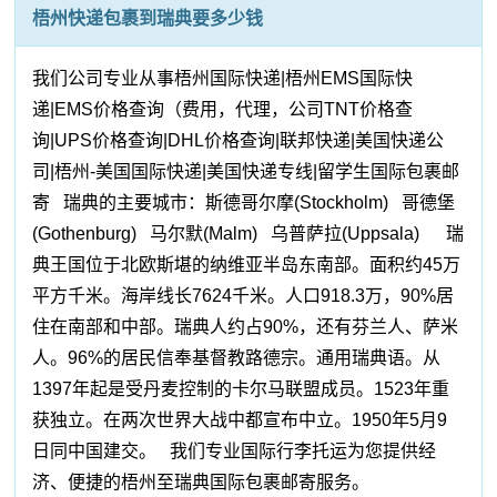
梧州快递包裹到瑞典要多少钱
我们公司专业从事梧州国际快递|梧州EMS国际快
递|EMS价格查询（费用，代理，公司TNT价格查
询|UPS价格查询|DHL价格查询|联邦快递|美国快递公
司|梧州-美国国际快递|美国快递专线|留学生国际包裹邮
寄 瑞典的主要城市：斯德哥尔摩(Stockholm) 哥德堡
(Gothenburg) 马尔默(Malm) 乌普萨拉(Uppsala) 瑞
典王国位于北欧斯堪的纳维亚半岛东南部。面积约45万
平方千米。海岸线长7624千米。人口918.3万，90%居
住在南部和中部。瑞典人约占90%，还有芬兰人、萨米
人。96%的居民信奉基督教路德宗。通用瑞典语。从
1397年起是受丹麦控制的卡尔马联盟成员。1523年重
获独立。在两次世界大战中都宣布中立。1950年5月9
日同中国建交。 我们专业国际行李托运为您提供经
济、便捷的梧州至瑞典国际包裹邮寄服务。