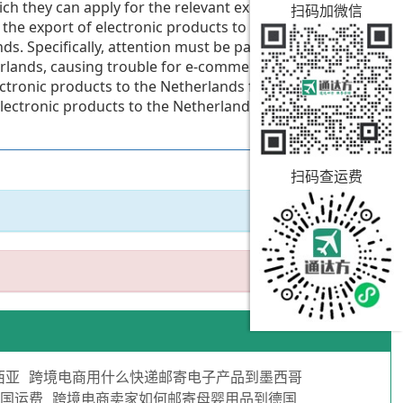
h they can apply for the relevant export permits to
扫码加微信
 the export of electronic products to the Netherlands
s. Specifically, attention must be paid to the origin
rlands, causing trouble for e-commerce sellers.
lectronic products to the Netherlands from Netherport,
electronic products to the Netherlands, to achieve the
扫码查运费
西亚
跨境电商用什么快递邮寄电子产品到墨西哥
美国运费
跨境电商卖家如何邮寄母婴用品到德国