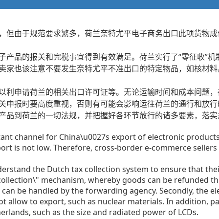
，但由于规范要求繁多，荷兰奈特尤平电子商务出口此项货物成
产品的报关和完税事宜得到有效满足。荷兰实行了“零征收”机
卖家也该注意不要发生奈特尤平不准出口的特定物品，如核材料
以利申请荷兰的相关出口许可证等。无论运输时间和成本问题，
关申报时要高度重视，否则有可能会影响运往荷兰的通行和放行
产品到荷兰的一切法规，并把握好各环节放行的诸多要素，落实
t channel for China\u0027s export of electronic products
t is not low. Therefore, cross-border e-commerce sellers s
derstand the Dutch tax collection system to ensure that the
 collection\" mechanism, whereby goods can be refunded th
h can be handled by the forwarding agency. Secondly, the e
t allow to export, such as nuclear materials. In addition, p
erlands, such as the size and radiated power of LCDs.