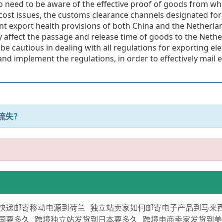
need to be aware of the effective proof of goods from whic
cost issues, the customs clearance channels designated for
ant export health provisions of both China and the Netherland
 affect the passage and release time of goods to the Nethe
be cautious in dealing with all regulations for exporting e
and implement the regulations, in order to effectively mail 
流失？
快递邮寄移动电源到荷兰
独立站卖家如何邮寄电子产品到马来
国要多久
跨境独立站发货到日本要多久
跨境电商卖家发货到