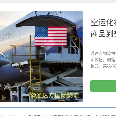
空运化
商品到
通达方物流为
定妆粉，眉笔
妆品、美妆/