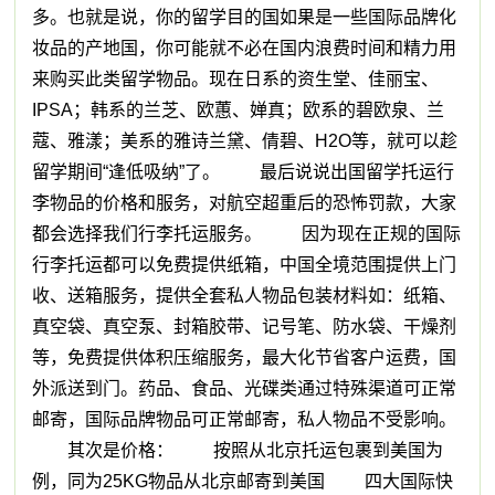
多。也就是说，你的留学目的国如果是一些国际品牌化
妆品的产地国，你可能就不必在国内浪费时间和精力用
来购买此类留学物品。现在日系的资生堂、佳丽宝、
IPSA；韩系的兰芝、欧蕙、婵真；欧系的碧欧泉、兰
蔻、雅漾；美系的雅诗兰黛、倩碧、H2O等，就可以趁
留学期间“逢低吸纳”了。 最后说说出国留学托运行
李物品的价格和服务，对航空超重后的恐怖罚款，大家
都会选择我们行李托运服务。 因为现在正规的国际
行李托运都可以免费提供纸箱，中国全境范围提供上门
收、送箱服务，提供全套私人物品包装材料如：纸箱、
真空袋、真空泵、封箱胶带、记号笔、防水袋、干燥剂
等，免费提供体积压缩服务，最大化节省客户运费，国
外派送到门。药品、食品、光碟类通过特殊渠道可正常
邮寄，国际品牌物品可正常邮寄，私人物品不受影响。
其次是价格： 按照从北京托运包裹到美国为
例，同为25KG物品从北京邮寄到美国 四大国际快