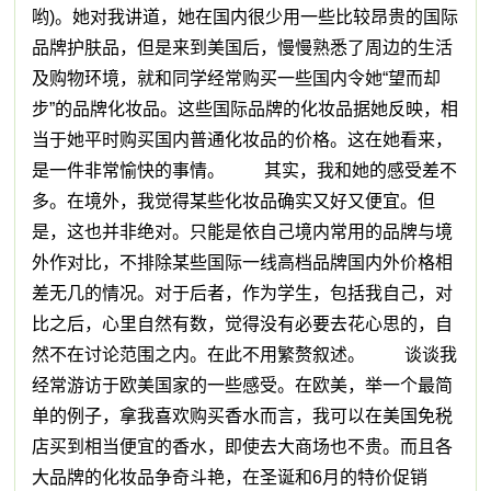
哟)。她对我讲道，她在国内很少用一些比较昂贵的国际
品牌护肤品，但是来到美国后，慢慢熟悉了周边的生活
及购物环境，就和同学经常购买一些国内令她“望而却
步”的品牌化妆品。这些国际品牌的化妆品据她反映，相
当于她平时购买国内普通化妆品的价格。这在她看来，
是一件非常愉快的事情。 其实，我和她的感受差不
多。在境外，我觉得某些化妆品确实又好又便宜。但
是，这也并非绝对。只能是依自己境内常用的品牌与境
外作对比，不排除某些国际一线高档品牌国内外价格相
差无几的情况。对于后者，作为学生，包括我自己，对
比之后，心里自然有数，觉得没有必要去花心思的，自
然不在讨论范围之内。在此不用繁赘叙述。 谈谈我
经常游访于欧美国家的一些感受。在欧美，举一个最简
单的例子，拿我喜欢购买香水而言，我可以在美国免税
店买到相当便宜的香水，即使去大商场也不贵。而且各
大品牌的化妆品争奇斗艳，在圣诞和6月的特价促销