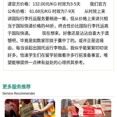
递官方价格：132.00元/KG 时效为3-5天 我们官方
公布价格： 61.68元/KG 时效为7-9天 从时效上来
讲国际行李托运服务要稍逊一筹，但从价格上来讲只相
当于国际快递价格的46折，终合性价比国际行李托运高
于国际快递。 现在想来，好像还是沾沾自喜大于遗
憾吧，毕竟是如数家珍拢于囊中了的。或许正是这缘
由，每当谈起出国托运行李物品，我似乎能絮絮叨叨说
好多，恰逢学生们在留学前做着许多行前准备事宜，唯
望能够提供一点裨有益处的心得供其参考。
更多服务推荐
Service Recommender