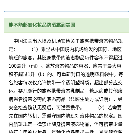
能不能邮寄化妆品防晒霜到美国
中国海关出入境及机场安检关于旅客携带液态物品规
定： （1）乘坐从中国境内机场始发的国际、地区
航班的旅客，其随身携带的液态物品每件容积不得超过
100毫升（ml）。盛放液态物品的容器，应置于最大容
积不超过1升（L）的、可重新封口的透明塑料袋中。每
名旅客每次仅允许携带一个透明塑料袋，超出部分应交
运。婴儿随行的旅客携带液态乳制品，糖尿病或其他疾
病患者携带必需的液态药品（凭医生处方或证明），经
安全检查确认无疑后，可适量携带。 （2）若需要
先在国内转机，需遵守国内航班对液体物品的规定。国
内航班规定一律禁止随身携带液态物品，但可携带少量
旅行自用的化妆品，每种化妆品限带一件，其容器容积