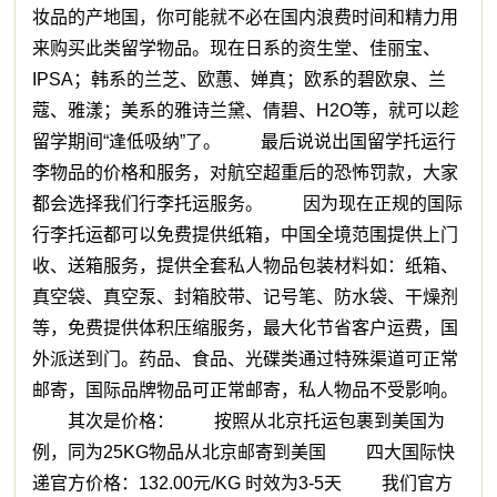
妆品的产地国，你可能就不必在国内浪费时间和精力用
来购买此类留学物品。现在日系的资生堂、佳丽宝、
IPSA；韩系的兰芝、欧蕙、婵真；欧系的碧欧泉、兰
蔻、雅漾；美系的雅诗兰黛、倩碧、H2O等，就可以趁
留学期间“逢低吸纳”了。 最后说说出国留学托运行
李物品的价格和服务，对航空超重后的恐怖罚款，大家
都会选择我们行李托运服务。 因为现在正规的国际
行李托运都可以免费提供纸箱，中国全境范围提供上门
收、送箱服务，提供全套私人物品包装材料如：纸箱、
真空袋、真空泵、封箱胶带、记号笔、防水袋、干燥剂
等，免费提供体积压缩服务，最大化节省客户运费，国
外派送到门。药品、食品、光碟类通过特殊渠道可正常
邮寄，国际品牌物品可正常邮寄，私人物品不受影响。
其次是价格： 按照从北京托运包裹到美国为
例，同为25KG物品从北京邮寄到美国 四大国际快
递官方价格：132.00元/KG 时效为3-5天 我们官方