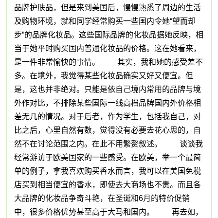
品牌护肤品，但是来到美国后，慢慢熟悉了周边的生活
及购物环境，就和同学经常购买一些国内令她“望而却
步”的品牌化妆品。这些国际品牌的化妆品据她反映，相
当于她平时购买国内普通化妆品的价格。这在她看来，
是一件非常愉快的事情。 其实，我和她的感受差不
多。在境外，我觉得某些化妆品确实又好又便宜。但
是，这也并非绝对。只能是依自己境内常用的品牌与境
外作对比，不排除某些国际一线高档品牌国内外价格相
差无几的情况。对于后者，作为学生，包括我自己，对
比之后，心里自然有数，觉得没有必要去花心思的，自
然不在讨论范围之内。在此不用繁赘叙述。 谈谈我
经常游访于欧美国家的一些感受。在欧美，举一个最简
单的例子，拿我喜欢购买香水而言，我可以在美国免税
店买到相当便宜的香水，即使去大商场也不贵。而且各
大品牌的化妆品争奇斗艳，在圣诞和6月的特价促销
中，很多价格优势甚至高于大马和国内。 再去如，