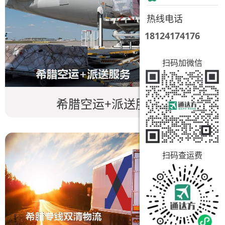
热线电话
18124174176
扫码加微信
希腊空运+派送服务
扫码查运费