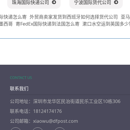
珠海国际快递公司
宁波国际货代公司
际快递怎么寄
外贸商卖家发货到西班牙如何选择货代公司
亚
墨西哥
寄FedEx国际快递到法国怎么寄
漱口水空运到英国多少
CONTACT US
联系我们
公司地址：深圳市龙华区民治街道民乐工业区10栋306
联系电话：18124174176
公司邮箱：xiaowu@dfpost.com