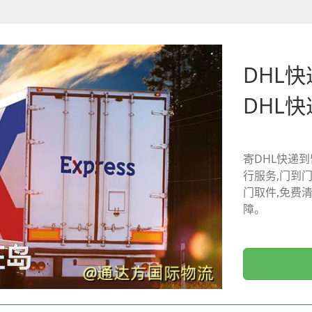
DHL
DHL
寄DHL快递到
行服务,门到
门取件,免费
障。